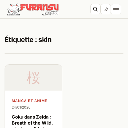
Aller au contenu
🌙
Cherc
Étiquette :
skin
桜
MANGA ET ANIME
24/01/2020
Goku dans Zelda :
Breath of the Wild,