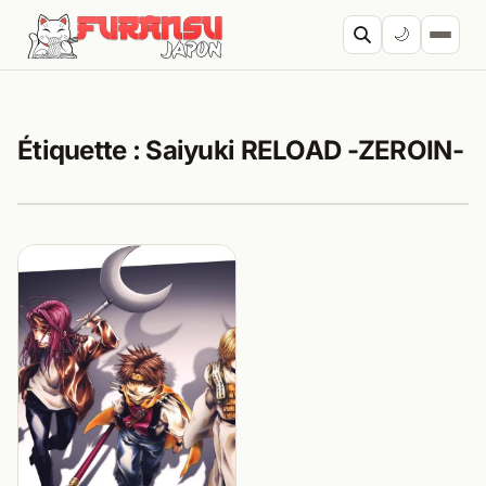
Aller au contenu
🌙
Cherc
Étiquette :
Saiyuki RELOAD -ZEROIN-