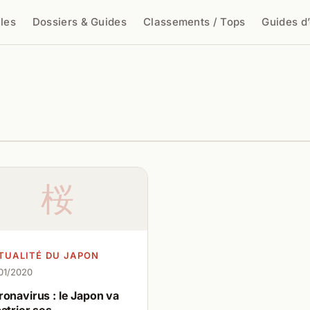
cles
Dossiers & Guides
Classements / Tops
Guides d
cher
桜
TUALITÉ DU JAPON
01/2020
onavirus : le Japon va