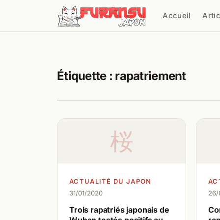
Aller au contenu
Accueil
Arti
Cher
Étiquette :
rapatriement
桜
ACTUALITÉ DU JAPON
AC
31/01/2020
26/
Trois rapatriés japonais de
Cor