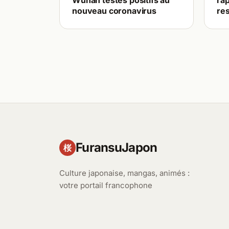
Wuhan testés positifs au
rap
nouveau coronavirus
re
FuransuJapon
桜
Culture japonaise, mangas, animés :
votre portail francophone