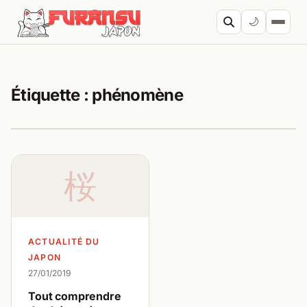
Aller au contenu
🌙
Cherc
Étiquette :
phénomène
桜
ACTUALITÉ DU
JAPON
27/01/2019
Tout comprendre