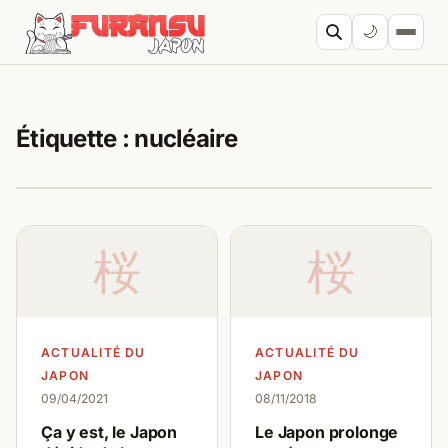
Aller au contenu
🌙
Cherc
Étiquette :
nucléaire
桜
桜
ACTUALITÉ DU
ACTUALITÉ DU
JAPON
JAPON
09/04/2021
08/11/2018
Ça y est, le Japon
Le Japon prolonge