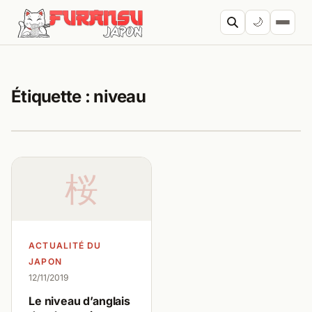
Aller au contenu
🌙
Cherc
Étiquette :
niveau
桜
ACTUALITÉ DU
JAPON
12/11/2019
Le niveau d’anglais