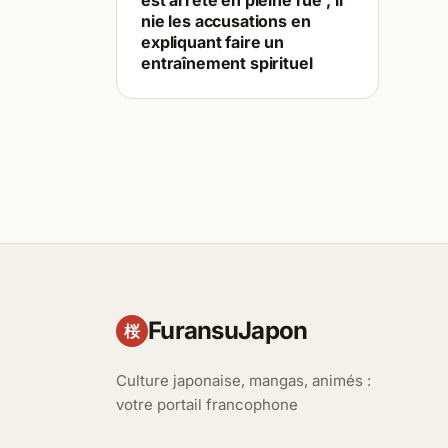
est arrêté en pleine rue ; il
nie les accusations en
expliquant faire un
entraînement spirituel
FuransuJapon
桜
Culture japonaise, mangas, animés :
votre portail francophone