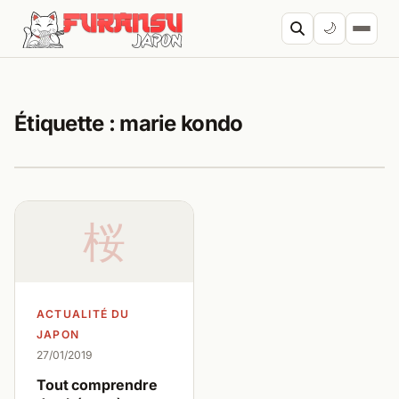
Aller au contenu
🌙
Cherc
Étiquette :
marie kondo
桜
ACTUALITÉ DU
JAPON
27/01/2019
Tout comprendre