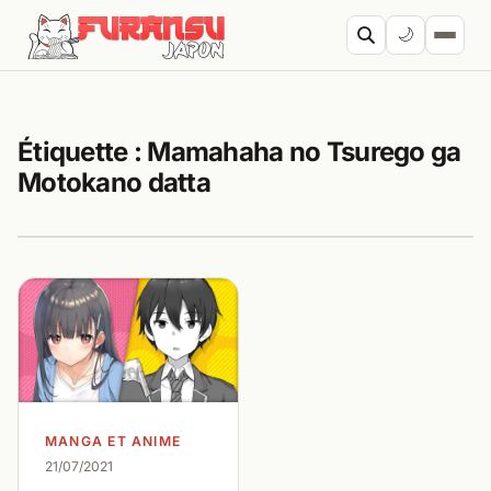
Aller au contenu
🌙
Cherc
Étiquette :
Mamahaha no Tsurego ga
Motokano datta
MANGA ET ANIME
21/07/2021