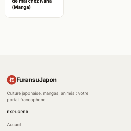
de mai chez Kana
(Manga)
FuransuJapon
桜
Culture japonaise, mangas, animés : votre
portail francophone
EXPLORER
Accueil