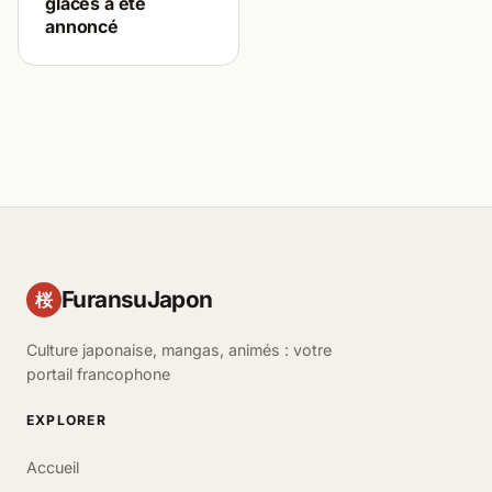
glaces a été
annoncé
FuransuJapon
桜
Culture japonaise, mangas, animés : votre
portail francophone
EXPLORER
Accueil