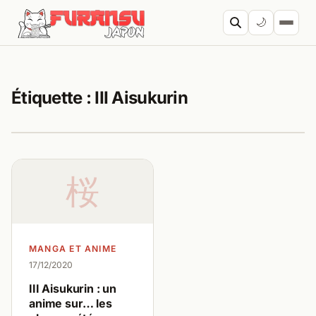
Aller au contenu
🌙
Cherc
Étiquette :
III Aisukurin
桜
MANGA ET ANIME
17/12/2020
III Aisukurin : un
anime sur… les