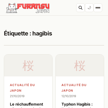
Aller au contenu
🌙
Cherc
Étiquette :
hagibis
桜
桜
ACTUALITÉ DU
ACTUALITÉ DU
JAPON
JAPON
21/10/2019
12/10/2019
Le réchauffement
Typhon Hagibis :