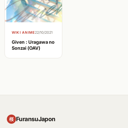
WIKI ANIME
22/10/2021
Given : Uragawa no
Sonzai (OAV)
FuransuJapon
桜