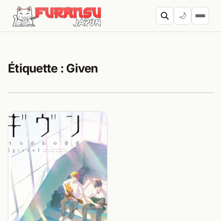
Aller au contenu
🌙
Cherc
Étiquette :
Given