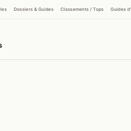
cles
Dossiers & Guides
Classements / Tops
Guides d
cher
s