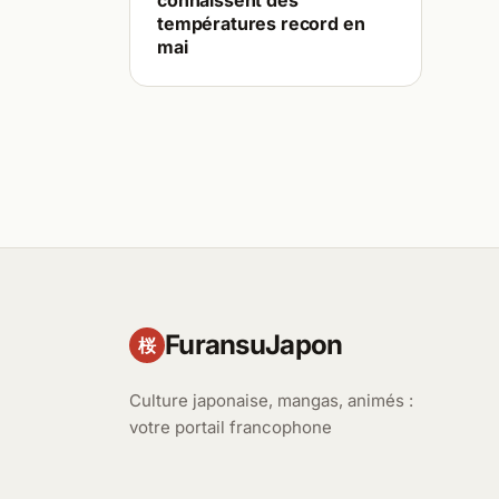
connaissent des
températures record en
mai
FuransuJapon
桜
Culture japonaise, mangas, animés :
votre portail francophone