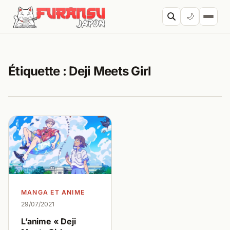
Aller au contenu
🌙
Cherc
Étiquette :
Deji Meets Girl
MANGA ET ANIME
29/07/2021
L’anime « Deji