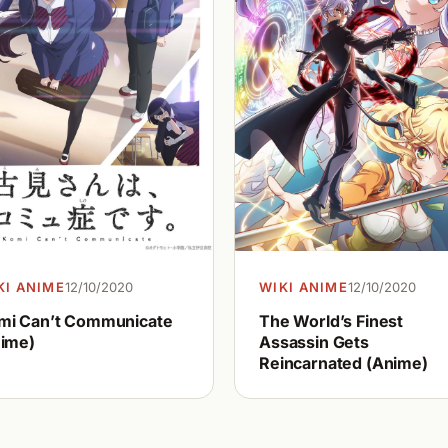
WIKI ANIME
12/10/2020
KI ANIME
12/10/2020
The World’s Finest
mi Can’t Communicate
Assassin Gets
nime)
Reincarnated (Anime)