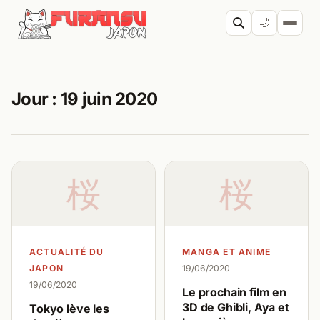
Aller au contenu
🌙
Cherc
Jour :
19 juin 2020
桜
桜
ACTUALITÉ DU
MANGA ET ANIME
JAPON
19/06/2020
19/06/2020
Le prochain film en
3D de Ghibli, Aya et
Tokyo lève les