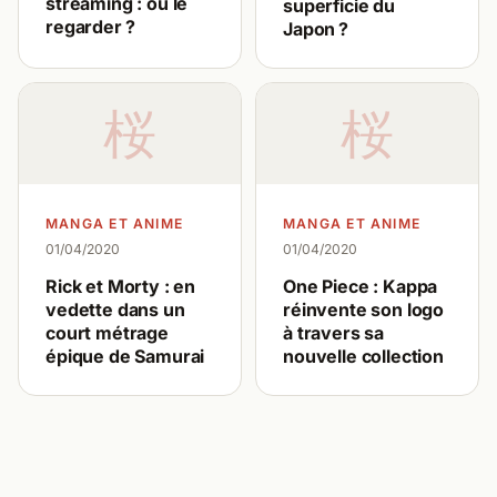
streaming : où le
superficie du
regarder ?
Japon ?
桜
桜
MANGA ET ANIME
MANGA ET ANIME
01/04/2020
01/04/2020
Rick et Morty : en
One Piece : Kappa
vedette dans un
réinvente son logo
court métrage
à travers sa
épique de Samurai
nouvelle collection