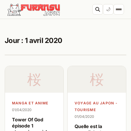
Aller au contenu
🌙
Cherc
Jour :
1 avril 2020
桜
桜
MANGA ET ANIME
VOYAGE AU JAPON -
01/04/2020
TOURISME
01/04/2020
Tower Of God
épisode 1
Quelle est la