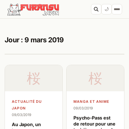
Aller au contenu
🌙
Cherc
Jour :
9 mars 2019
桜
桜
ACTUALITÉ DU
MANGA ET ANIME
JAPON
09/03/2019
09/03/2019
Psycho-Pass est
de retour pour une
Au Japon, un